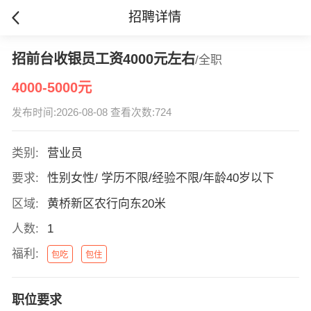
招聘详情
招前台收银员工资4000元左右
/全职
4000-5000元
发布时间:2026-08-08 查看次数:724
类别:
营业员
要求:
性别女性/ 学历不限/经验不限/年龄40岁以下
区域:
黄桥新区农行向东20米
人数:
1
福利:
包吃
包住
职位要求