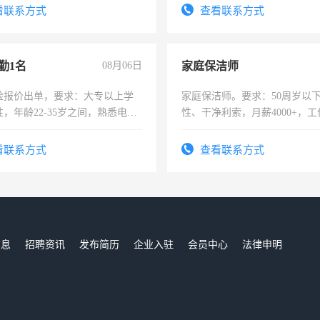
有医学资质的优先，底薪+绩效，
看联系方式
查看联系方式
。
勤1名
08月06日
家庭保洁师
险报价出单，要求：大专以上学
家庭保洁师。要求：50周岁以
，年龄22-35岁之间，熟悉电脑
性、干净利索，月薪4000+，
工作态度认真，具有团队精神，
时间灵活，不需坐班，适合宝
-3个月，转正后交纳五险，
太太等。
看联系方式
查看联系方式
信息
招聘资讯
发布简历
企业入驻
会员中心
法律申明
们