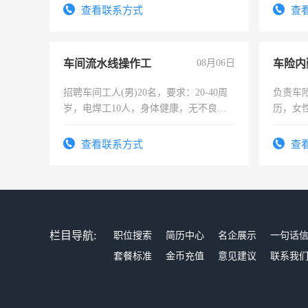
表或者
查看联系方式
查
交五险
车间流水线操作工
08月06日
车险内
招聘车间工人(男)20名，要求：20-40周
负责车
岁，电焊工10人，身体健康，无不良嗜
历，女性
好。薪资：4500-7000元，标准八人间住
操作，
宿，免费发放劳保用品，两班倒，每月
试用期1
查看联系方式
查
25号准时发放工资，工作时间10小时
栏目导航:
职位搜索
简历中心
名企展示
一句话
套餐标准
金币充值
意见建议
联系我