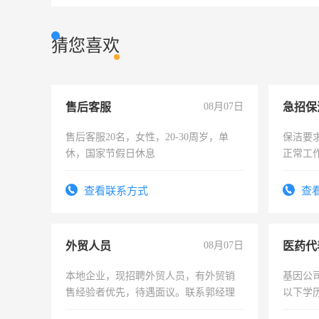
猜您喜欢
售后客服
08月07日
售后客服20名，女性，20-30周岁，单
保洁要
休，国家节假日休息
正常工
责任心
录，客
查看联系方式
查
懂电脑
能力，
外贸人员
08月07日
医药代
本地企业，现招聘外贸人员，有外贸销
基因公
售经验者优先，待遇面议。联系郭经理
以下学历
可，需