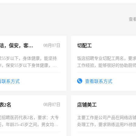
查
急招保洁，保安，客服，工程
08月07日
切配工
求55岁以下，身体健康，能坚持
饭店招聘专业切配工两名，要
作，保安55岁以下身体健康，有
工作经验，能够很好的协助厨
形象端庄，遵纪守法，无犯罪记
作。包吃住，每月有公休，工资35
服要求45岁以下高中以上文化，
4500。
看联系方式
查看联系方式
工作认真，性格开朗有良好沟通
工程，懂水电维修。
表2名
08月07日
店铺美工
司招聘医药代表2名，要求：大专
主要工作是公司产品在网络店
，年龄25-45岁之间，男女均
处理工作，要求熟练运用PS修图
要具有营销经验，从事过医药代
作时间每天8小时，待遇优厚。