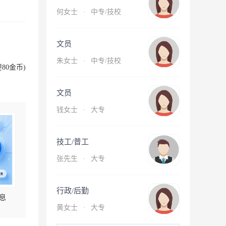
何女士
·
中专/技校
文员
朱女士
·
中专/技校
80金币)
文员
钱女士
·
大专
技工/普工
张先生
·
大专
行政/后勤
息
黄女士
·
大专